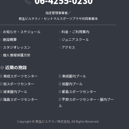
06-4255-0230
施設内外における各種イベントの申込み受付・事務手続・お客さまへ
の連絡
防犯、安全管理を目的としたお客さまへの連絡
指定管理事業者／
委託を受けたサービスの提供およびこれに関する申込受付・事務手続
新生ビルテクノ・セントラルスポーツプラザ共同事業体
き・お客さまへの連絡
口座引き落とし業務委託業者への情報提供
お知らせ・スケジュール
料金・ご利用案内
第三者への提供
施設概要
ジュニアスクール
スタジオレッスン
アクセス
法律で定められている場合を除いて、個人情報をお客さまの同意を得ず第
三者に開示・提供・預託することはありません。ただし、官公庁等から法
個人情報保護方針
的な手続きにより個人情報について開示が求められた場合は、関係法令に
反しない範囲において、お客さまの同意なく応募内容を提供することがあ
近隣の施設
ります。
東成スポーツセンター
東成屋内プール
個人情報提供の任意性
旭スポーツセンター
旭屋内プール
お客さまが弊社に対して個人情報を提供することは任意です。
城東屋内プール
都島スポーツセンター
個人情報の開示・訂正・削除について
福島スポーツセンター
平野スポーツセンター・屋内プー
ル
お客さまには、貴殿の個人情報の開示を求める権利、同情報の訂正または
削除を要求する権利があります。必要な場合には、個人情報管理責任者ま
で連絡してください。
Copyright © 新生ビルテクノ株式会社. All Rights Reserved.