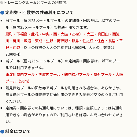
※トレーニングルームとプールの利用可。
定期券・回数券の共通利用について
当プール（屋内25メートルプール）の定期券・回数券は、以下のプー
ル（屋内25メートルプール）で共通利用できます。
扇町・下福島・此花・中央・西・大阪（25m）・大正・真田山・西淀
川・淀川・浪速・東成・生野・阿倍野・都島・住之江・住吉・長居・平
野・西成
（以上の施設の大人の定期券は4,900円、大人の回数券は
7,000円）
当プール（屋内25メートルプール）の定期券・回数券は、以下のプー
ルでは利用できません。
東淀川屋内プール・旭屋内プール・鶴見緑地プール・屋外プール・大阪
プール（50m）
鶴見緑地プールの回数券で当プールを利用される場合は、あらかじめ、
鶴見緑地プールの券売機で共通利用のできる入場券と交換のうえご利用
ください。
定期券・回数券での共通利用については、種類・金額によっては共通利
用できない場合がありますのでご利用される施設にお問い合わせくださ
い。
料金について