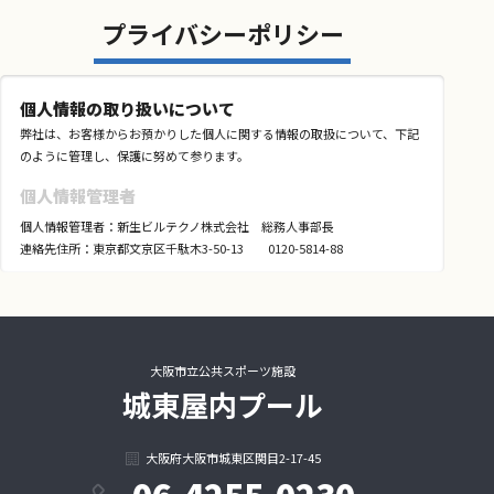
プライバシーポリシー
個人情報の取り扱いについて
弊社は、お客様からお預かりした個人に関する情報の取扱について、下記
のように管理し、保護に努めて参ります。
個人情報管理者
個人情報管理者：新生ビルテクノ株式会社 総務人事部長
連絡先住所：東京都文京区千駄木3-50-13 0120-5814-88
利用目的
各種教室指導等の提供およびこれに関する申込受付・事務手続・お客
さまへの連絡
スクール運営管理における名簿管理、お客様への緊急連絡
大阪市立公共スポーツ施設
マーケティング調査・商品開発およびこれを目的とするアンケート依
城東屋内プール
頼
業務の遂行に必要な範囲での業務委託
（課外イベントや旅行催行の場合の宿泊施設・運送機関等の提供する
大阪府大阪市城東区関目2-17-45
各種サービス手配、 および各種商品発送の場合の個別配送等）